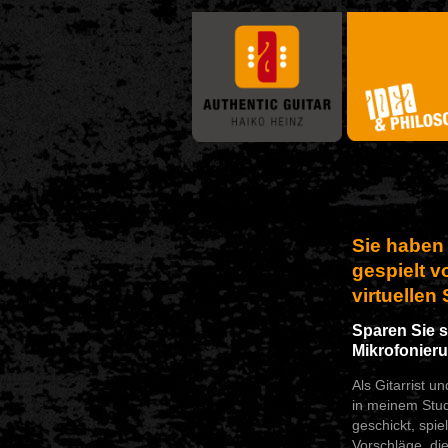
Sie haben 
gespielt v
virtuellen
Sparen Sie s
Mikrofonier
Als Gitarrist u
in meinem Stud
geschickt, spi
Vorschläge, di