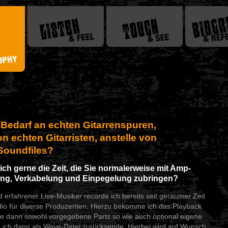
Bedarf an echten Gitarrenspuren,
on echten Gitarristen, anstelle von
 Soundfiles?
ich gerne die Zeit, die Sie normalerweise mit Amp-
ung, Verkabelung und Einpegelung zubringen?
nd erfahrener Live-Musiker recorde ich bereits seit geraumer Zeit
io für diverse Produzenten. Hierzu bekomme ich das Playback
ele dann sowohl vorgegebene Parts so wie auch optional eigene
e ich dann als Wave-Datei zurücksende. Hierbei wird auf Wunsch